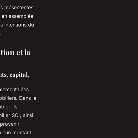
les mésententes
es en assemblée
es intentions du
.
ion et la
ts, capital,
lement liées
biliers. Dans la
le : ils
lier SCI, ainsi
 provenir
 aucun montant