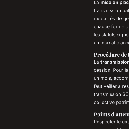
La
mise en pla
transmission pat
modalités de ges
chaque forme d’a
les statuts sign
un journal d’ann
Procédure de 
La
transmission
cession. Pour la
un mois, accompa
faut veiller à r
transmission SCI
collective patri
Points d’atten
Respecter le cad