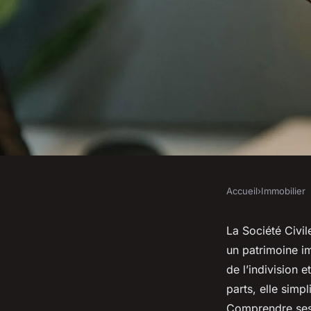
Accueil
›
Immobilier
IMMOBILIER
Transmission de pat
La Société Civi
un patrimoine im
pourquoi choisir la s
de l’indivision 
parts, elle simp
Comprendre ses 