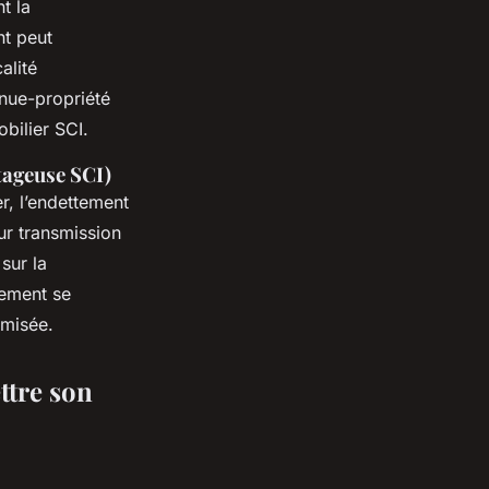
t la
nt peut
alité
nue-propriété
obilier SCI.
ntageuse SCI)
r, l’endettement
ur transmission
sur la
rement se
imisée.
ttre son