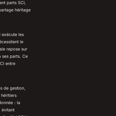
ent parts SCI,
partage héritage
i exécute les
écessitent le
ale repose sur
à ses parts. Ce
CI entre
es de gestion,
héritiers
donnée : la
 évitant