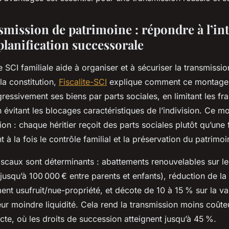
smission de patrimoine : répondre à l’in
a planification successorale
une SCI familiale aide à organiser et à sécuriser la transmissi
la constitution,
Fiscalite-SCI
explique comment ce montage
ressivement ses biens par parts sociales, en limitant les fra
 évitant les blocages caractéristiques de l’indivision. Ce m
ion : chaque héritier reçoit des parts sociales plutôt qu’une 
ant à la fois le contrôle familial et la préservation du patri
iscaux sont déterminants : abattements renouvelables sur l
(jusqu’à 100 000 € entre parents et enfants), réduction de la
t usufruit/nue-propriété, et décote de 10 à 15 % sur la va
leur moindre liquidité. Cela rend la transmission moins coû
ecte, où les droits de succession atteignent jusqu’à 45 %.