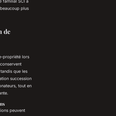
 familial SCI à
e beaucoup plus
n de
-propriété lors
s conservent
 tandis que les
ation succession
onateurs, tout en
ante.
ans
sions peuvent