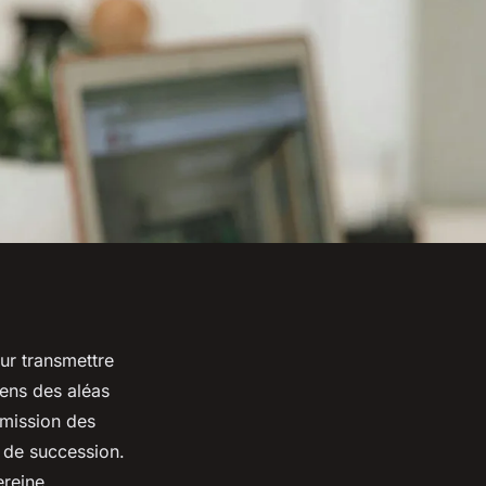
ur transmettre
iens des aléas
smission des
s de succession.
reine.