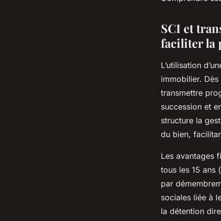
Augustin
•
24 juillet 2025
•
5 min de lecture
SCI et tran
faciliter l
L’utilisation d’
immobilier. Dès 
transmettre prog
succession et en
structure la gest
du bien, facilit
Les avantages f
tous les 15 ans 
par démembremen
sociales liée à 
la détention dir