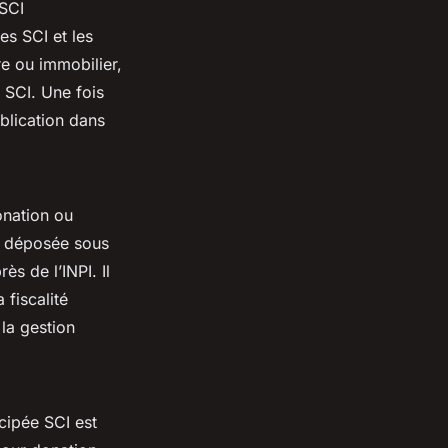
 SCI
es SCI et les
re ou immobilier,
 SCI. Une fois
ublication dans
onation ou
re déposée sous
s de l’INPI. Il
 fiscalité
 la gestion
cipée SCI est