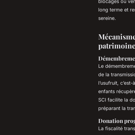
blocages ou vent
long terme et r
sereine.
Mécanismes
patrimoine 
Démembrement 
Le démembrement 
de la transmissi
l’usufruit, c’est
enfants récupèr
SCI facilite la 
préparant la tra
Donation progr
La fiscalité tra