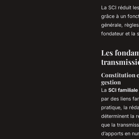
La SCI réduit le
grâce à un fonct
générale, règles
fondateur et la s
Les fondame
transmissi
Constitution e
gestion
La
SCI familiale
par des liens f
pratique, la réd
déterminent la r
que la transmiss
d’apports en num