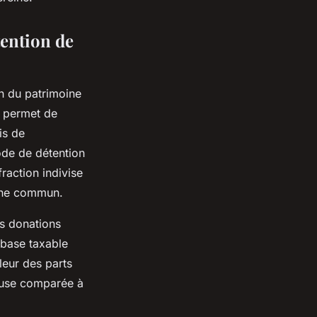
tention de
on du patrimoine
 permet de
is de
ode de détention
fraction indivise
moine commun.
es donations
 base taxable
leur des parts
teuse comparée à