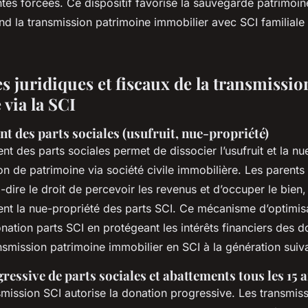
es forcées. Ce dispositif favorise la sauvegarde patrimoine
end la transmission patrimoine immobilier avec SCI familial
 juridiques et fiscaux de la transmissio
via la SCI
des parts sociales (usufruit, nue-propriété)
des parts sociales permet de dissocier l’usufruit et la nue
on de patrimoine via société civile immobilière. Les parent
-à-dire le droit de percevoir les revenus et d’occuper le bien,
ent la nue-propriété des parts SCI. Ce mécanisme d’optimis
donation parts SCI en protégeant les intérêts financiers des d
nsmission patrimoine immobilier en SCI à la génération suiv
essive de parts sociales et abattements tous les 15 
nsmission SCI autorise la donation progressive. Les transmis